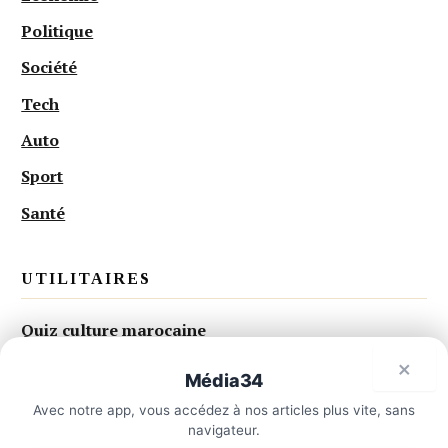
Politique
Société
Tech
Auto
Sport
Santé
UTILITAIRES
Quiz culture marocaine
×
Convertisseur dirham
Média34
Je peux vous orienter, dites-moi
×
Temps de lecture
tout.
Avec notre app, vous accédez à nos articles plus vite, sans
navigateur.