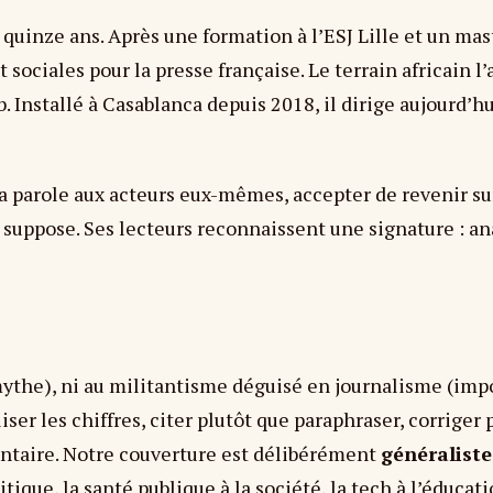
 quinze ans. Après une formation à l’ESJ Lille et un mast
sociales pour la presse française. Le terrain africain l
. Installé à Casablanca depuis 2018, il dirige aujourd’
a parole aux acteurs eux-mêmes, accepter de revenir sur 
n suppose. Ses lecteurs reconnaissent une signature : a
(mythe), ni au militantisme déguisé en journalisme (imp
ser les chiffres, citer plutôt que paraphraser, corriger
ntaire. Notre couverture est délibérément
généraliste
itique, la santé publique à la société, la tech à l’éducat